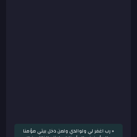
« رب اغفر لي ولوالدي ولمن دخل بيتي مؤمنا