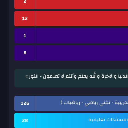
2
12
1
8
يا والآخرة والله يعلم وأنتم لا تعلمون - النور »
جريبية - تقني رياضي - رياضيات )
126
 ومستندات تعليمية
28