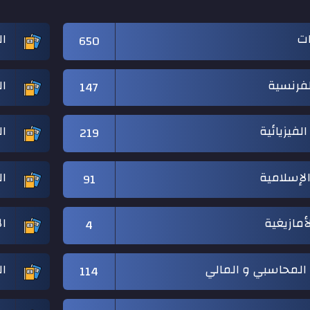
ات
ال
650
لفرنسية
ال
147
الفيزيائية
ال
219
 الإسلامية
ال
91
لأمازيغية
ال
4
 المحاسبي و المالي
ال
114