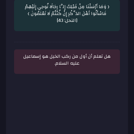
﴿ وَمَا أَرْسَلْنَا مِنْ قَبْلِكَ إِلَّا رِجَالًا نُوحِي إِلَيْهِمْ
فَاسْأَلُوا أَهْلَ الذِّكْرِ إِنْ كُنْتُمْ لَا تَعْلَمُونَ ﴾
[النحل: 43]
هل تعلم أن أول من ركب الخيل هو إسماعيل
عليه السلام.