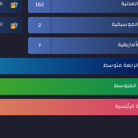
المدنية
ال
162
 الموسيقية
ال
2
لأمازيغية
7
الرابعة متوسط
م المتوسط
الرئيسية