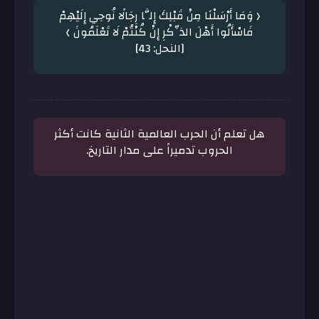
﴿ وَمَا أَرْسَلْنَا مِنْ قَبْلِكَ إِلَّا رِجَالًا نُوحِي إِلَيْهِمْ
فَاسْأَلُوا أَهْلَ الذِّكْرِ إِنْ كُنْتُمْ لَا تَعْلَمُونَ ﴾
[النحل: 43]
هل تعلم أن الحرب العالمية الثانية كانت أكثر
الحروب تدميراً على مدار التاريخ.